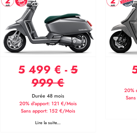
5 499 € -
5
999 €
20% d
Durée 48 mois
Sans
20% d'apport:
121 €/Mois
Sans apport:
152 €/Mois
Lire la suite...