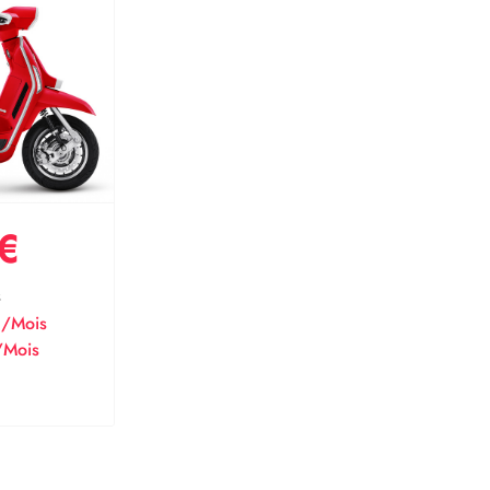
€
s
€/Mois
/Mois