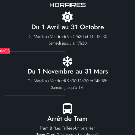
HORAIRES
Du 1 Avril au 31 Octobre
Du Mardi au Vendredi 9h-12h30 et 14h-18h30
Samedi jusqu'à 17h30
OMOS
Du 1 Novembre au 31 Mars
Du Mardi au Vendredi 9h30-12h30 et 14h-18h
Samedi jusqu'à 17h
Arrêt de Tram
Tram B
"Les Taillées-Universités"
Tram C ou D
"Neyrpic-Belledonne"