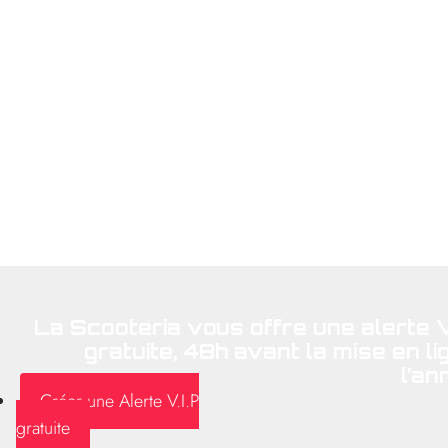
No
La Scooteria vous offre une alerte V.
gratuite, 48h avant la mise en li
l’an
Créer une Alerte V.I.P
gratuite