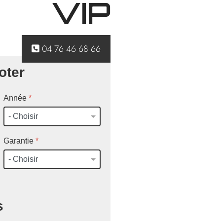
VIP
04 76 46 68 66
oter
Année
*
Garantie
*
s