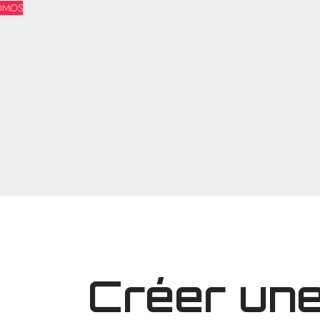
OMOS
Créer une