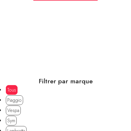
Nos Scooters neufs
Essences - 300 cm3
Explorez notre sélection de scooters à essence
comprenant les marques Piaggio, Vespa, Sym, Lambretta,
Aprilia et Italjet.
Filtrer par marque
Tous
Piaggio
Vespa
Sym
Lambretta