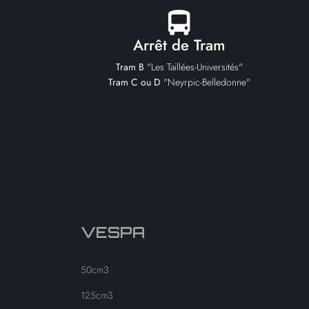
Arrêt de Tram
Tram B
"Les Taillées-Universités"
Tram C ou D
"Neyrpic-Belledonne"
VESPA
50cm3
125cm3