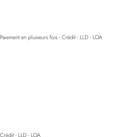
Vous êtes un
particulier
Paiement en plusieurs fois - Crédit - LLD - LOA
Infos
Vous êtes un
professionnel
Crédit - LLD - LOA