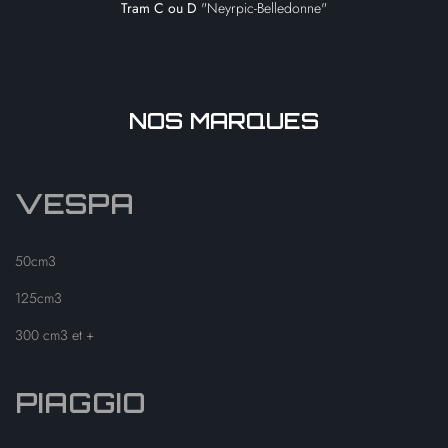
Tram C ou D
"Neyrpic-Belledonne"
NOS MARQUES
VESPA
50cm3
125cm3
300 cm3 et +
PIAGGIO