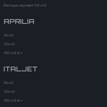
Electriques équivalent 125 cm3
APRILIA
50cm3
125cm3
300 cm3 et +
ITALJET
50cm3
125cm3
300 cm3 et +