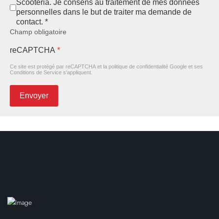
Scooteria. Je consens au traitement de mes données
personnelles dans le but de traiter ma demande de
contact. *
Champ obligatoire
reCAPTCHA
*
Ce site est protégé par reCAPTCHA et la politique de confidentialité
Google
et
ses
Conditions de Service
s'appliquent.
Envoyer