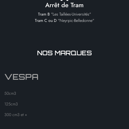
Arrêt de Tram
Tram B
"Les Taillées-Universités"
Tram C ou D
"Neyrpic-Belledonne"
NOS MARQUES
VESPA
50cm3
125cm3
300 cm3 et +