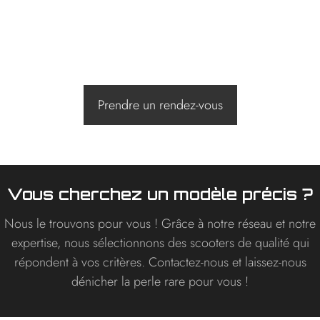
Nous recherchons
pour vous
Trouvez le scooter d’occasion
idéal avec La Scooteria !
Prendre un rendez-vous
Vous cherchez un modèle précis ?
Nous le trouvons pour vous ! Grâce à notre réseau et notre
expertise, nous sélectionnons des scooters de qualité qui
répondent à vos critères. Contactez-nous et laissez-nous
dénicher la perle rare pour vous !