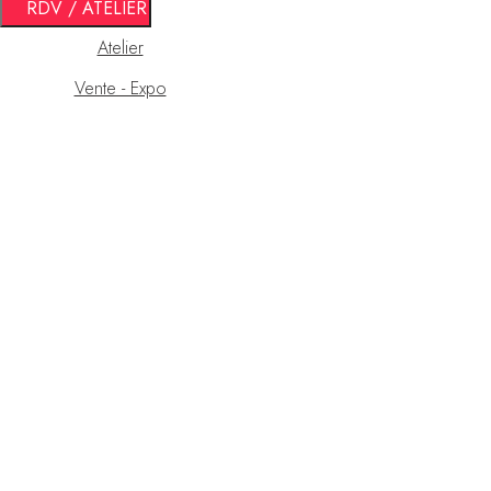
RDV / ATELIER
Atelier
Vente - Expo
Contact & Accès
Magasin & Service après-
vente
109 Avenue Gabriel Peri 38400 Saint Martin d'Hères