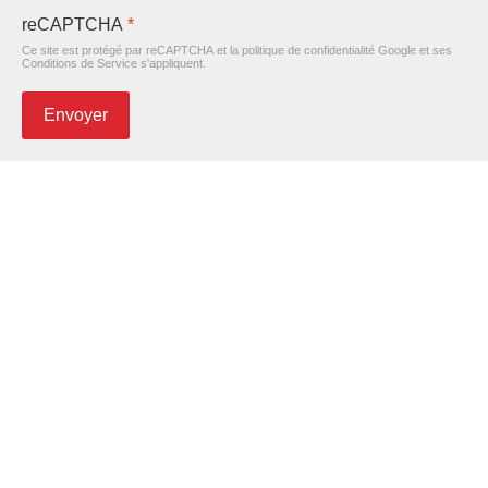
reCAPTCHA
*
Ce site est protégé par reCAPTCHA et la politique de confidentialité
Google
et
ses
Conditions de Service
s'appliquent.
Envoyer