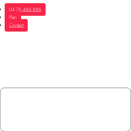
04 76 466 866
Plan
Contact
fas fa-clock
HORAIRES
Du 1 Avril au 31 Octobre
Du Mardi au Vendredi 9h-12h30 et 14h-18h30
Samedi jusqu'à 17h30