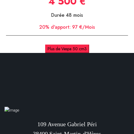
4 500 €
Durée 48 mois
20% d'apport:
97 €/Mois
Plus de Vespa 50 cm3
109 Avenue Gabriel Péri
38400 Saint-Martin-d'Hères