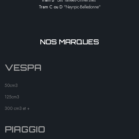
Tram B
"Les Taillées-Universités"
Tram C ou D
"Neyrpic-Belledonne"
NOS MARQUES
VESPA
50cm3
125cm3
300 cm3 et +
PIAGGIO