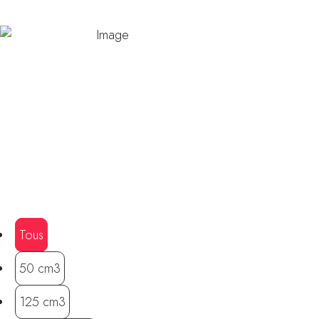
Tous
50 cm3
125 cm3