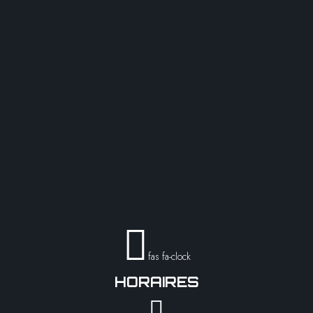
fas fa-clock
HORAIRES