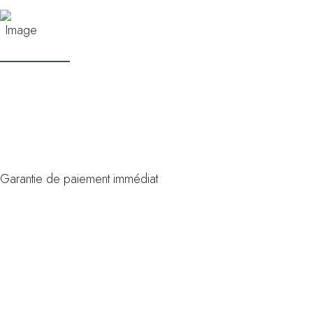
Rachat Cash
de votre scooter
Garantie de paiement immédiat
Infos