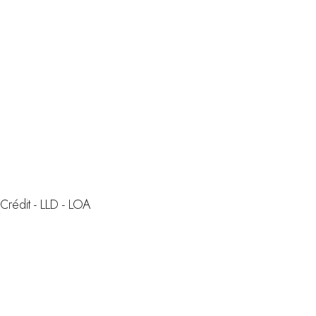
Infos
Financer
son scooter
Crédit - LLD - LOA
Infos