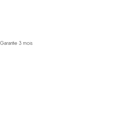
Véhicules
d'occasions
Garantie 3 mois
Infos
Location
de scooter