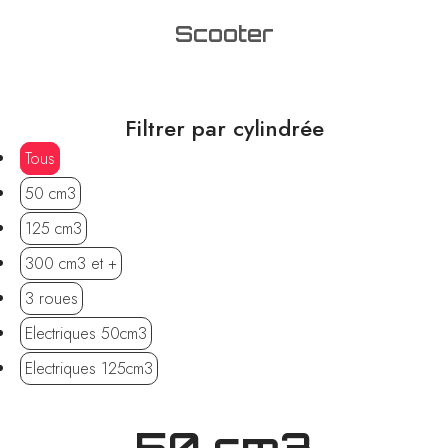
Scooter
Filtrer par cylindrée
Tous
50 cm3
125 cm3
300 cm3 et +
3 roues
Electriques 50cm3
Electriques 125cm3
50 cm3