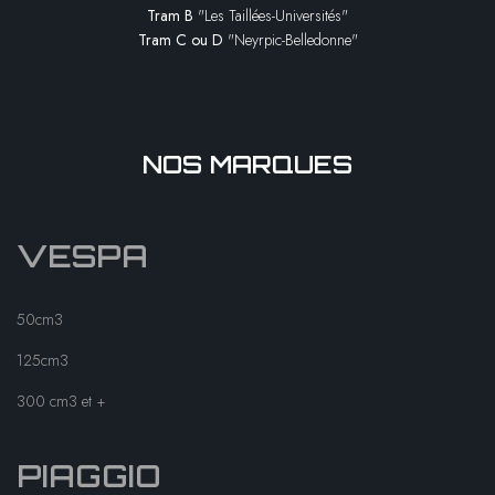
Tram B
"Les Taillées-Universités"
Tram C ou D
"Neyrpic-Belledonne"
NOS MARQUES
VESPA
50cm3
125cm3
300 cm3 et +
PIAGGIO