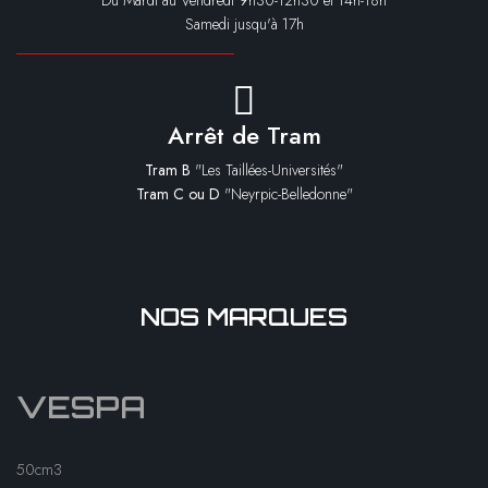
Du Mardi au Vendredi 9h30-12h30 et 14h-18h
Samedi jusqu'à 17h
Arrêt de Tram
Tram B
"Les Taillées-Universités"
Tram C ou D
"Neyrpic-Belledonne"
NOS MARQUES
VESPA
50cm3