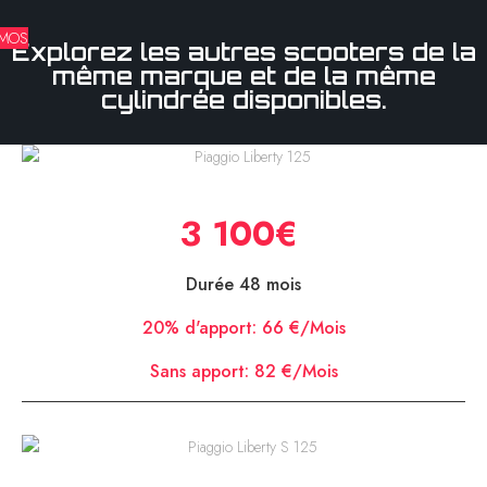
MOS
Explorez les autres scooters de la
même marque et de la même
cylindrée disponibles.
Piaggio Liberty 125
3 100€
Durée 48 mois
20% d'apport:
66 €/Mois
Sans apport:
82 €/Mois
Piaggio Liberty S 125