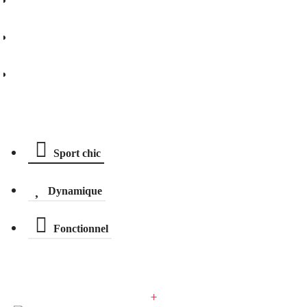
Demander un essai
Assurer ce scooter
Descriptif technique
Sport chic
Dynamique
Fonctionnel
+