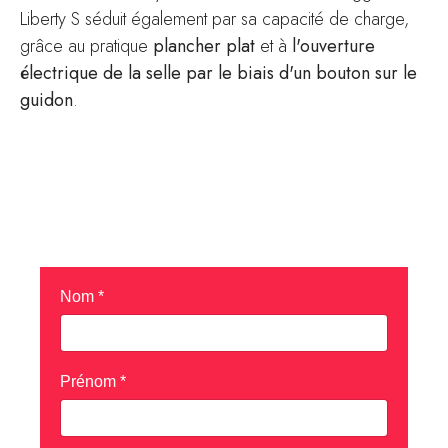
Liberty S séduit également par sa capacité de charge,
grâce au pratique
plancher plat
et à
l'ouverture
électrique de la selle par le biais d'un bouton sur le
guidon
.
Demander un essai pour le
PIAGGIO LIBERTY S 125
Nom
*
Prénom
*