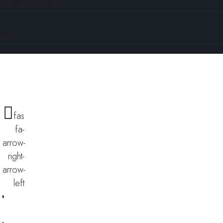
VITESSE DE POINTE
PRIX
fas
fa-
arrow-
right-
arrow-
left
Financer ce scooter