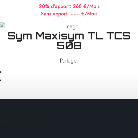
20% d'apport:
268 €/Mois
Sans apport:
------ €/Mois
Sym Maxisym TL TCS
508
Partager
AUTONOMIE MAX