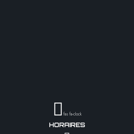
fas fa-clock
HORAIRES