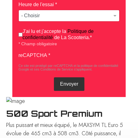
Heure de l'essai
*
Conditions d'utilisation
*
J'ai lu et j'accepte la
Politique de
confidentialité
de La Scooteria.*
* Champ obligatoire
reCAPTCHA
*
Ce site est protégé par reCAPTCHA et la politique de confidentialité
Google
et
ses Conditions de Service
s'appliquent.
Envoyer
500 Sport Premium
Plus puissant et mieux équipé, le MAXSYM TL Euro 5
évolue de 465 cm3 à 508 cm3. Côté puissance, il