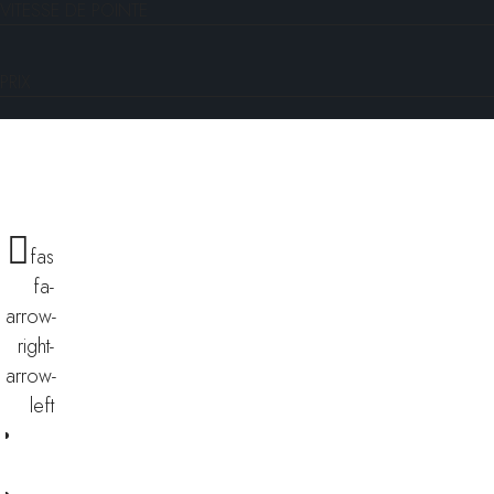
VITESSE DE POINTE
PRIX
fas
fa-
arrow-
right-
arrow-
left
Financer ce scooter