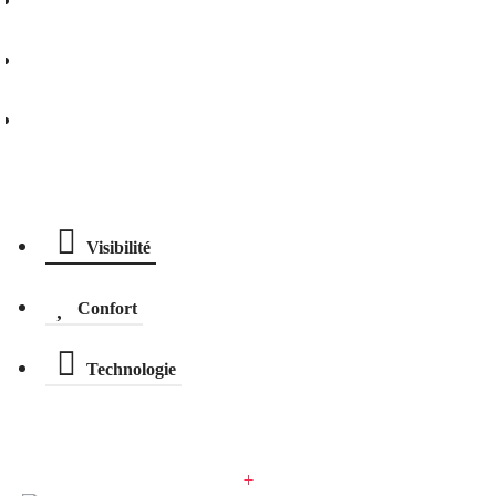
Demander un essai
Assurer ce scooter
Descriptif technique
Visibilité
Confort
Technologie
+